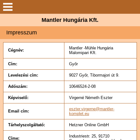
Keresés
Mantler Hungária Kft.
Bemutatkozás
Impresszum
Termékcsoportok
Mantler -Mühle Hungária
Cégnév:
Malomipari Kft.
Hírek
Cím:
Győr
Galéria
Levelezési cím:
9027 Győr, Tibormajori út 9.
Adószám:
10646524-2-08
Elérhetőségek
Képviselő:
Virgerné Németh Eszter
eszter.virgerne@mantler-
Email cím:
komplet.eu
Tárhelyszolgáltató:
Hetzner Online GmbH
Industriestr. 25, 91710
Címe: