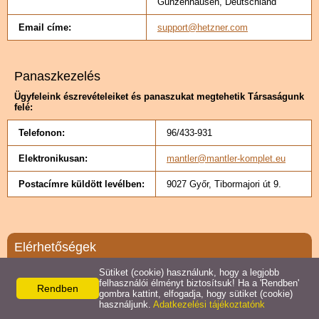
Gunzenhausen, Deutschland
Email címe:
support@hetzner.com
Panaszkezelés
Ügyfeleink észrevételeiket és panaszukat megtehetik Társaságunk
felé:
Telefonon:
96/433-931
Elektronikusan:
mantler@mantler-komplet.eu
Postacímre küldött levélben:
9027 Győr, Tibormajori út 9.
Elérhetőségek
Sütiket (cookie) használunk, hogy a legjobb
Mantler Hungária Kft.
felhasználói élményt biztosítsuk! Ha a 'Rendben'
Rendben
9027 Győr,
gombra kattint, elfogadja, hogy sütiket (cookie)
Tibormajori út 9.
használjunk.
Adatkezelési tájékoztatónk
Telefon: