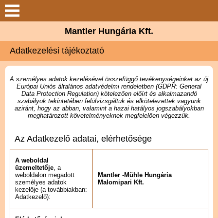
Keresés
Mantler Hungária Kft.
Bemutatkozás
Adatkezelési tájékoztató
Termékcsoportok
A személyes adatok kezelésével összefüggő tevékenységeinket az új
Európai Uniós általános adatvédelmi rendeletben (GDPR: General
Hírek
Data Protection Regulation) kötelezően előírt és alkalmazandó
szabályok tekintetében felülvizsgáltuk és elkötelezettek vagyunk
aziránt, hogy az abban, valamint a hazai hatályos jogszabályokban
meghatározott követelményeknek megfelelően végezzük.
Galéria
Az Adatkezelő adatai, elérhetősége
Elérhetőségek
A weboldal
üzemeltetője
, a
weboldalon megadott
Mantler -Mühle Hungária
személyes adatok
Malomipari Kft.
kezelője (a továbbiakban:
Adatkezelő):