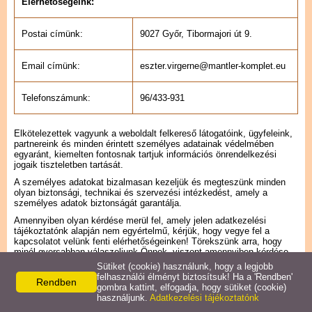
Elérhetőségeink:
Postai címünk:
9027 Győr, Tibormajori út 9.
Email címünk:
eszter.virgerne@mantler-komplet.eu
Telefonszámunk:
96/433-931
Elkötelezettek vagyunk a weboldalt felkereső látogatóink, ügyfeleink,
partnereink és minden érintett személyes adatainak védelmében
egyaránt, kiemelten fontosnak tartjuk információs önrendelkezési
jogaik tiszteletben tartását.
A személyes adatokat bizalmasan kezeljük és megteszünk minden
olyan biztonsági, technikai és szervezési intézkedést, amely a
személyes adatok biztonságát garantálja.
Amennyiben olyan kérdése merül fel, amely jelen adatkezelési
tájékoztatónk alapján nem egyértelmű, kérjük, hogy vegye fel a
kapcsolatot velünk fenti elérhetőségeinken! Törekszünk arra, hogy
minél gyorsabban válaszoljunk Önnek, viszont amennyiben kérdése
megfelelő megválaszolása több időt vesz igénybe, akkor legfeljebb 15
Sütiket (cookie) használunk, hogy a legjobb
napon belül vállaljuk annak megválaszolását.
felhasználói élményt biztosítsuk! Ha a 'Rendben'
Rendben
gombra kattint, elfogadja, hogy sütiket (cookie)
Bármikor kérhet tájékoztatást személyes adatai kezelésével
használjunk.
Adatkezelési tájékoztatónk
kapcsolatban írásban (emailben, illetve postai címünkre megküldött
levélben) vagy szóban (telefonon). Felhívjuk a figyelmét, hogy